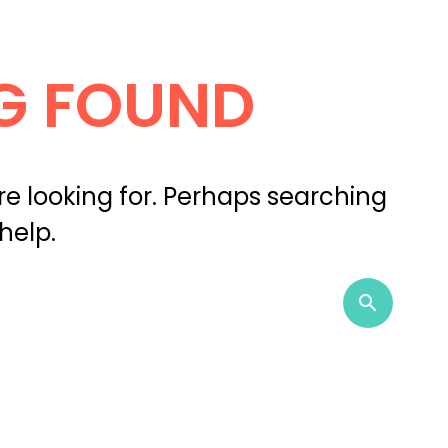
G FOUND
re looking for. Perhaps searching
help.
Sear
search
for: