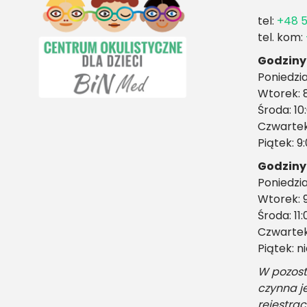
tel:
+48 5
tel. kom:
Godziny 
Poniedzia
Wtorek: 8
Środa: 10
Czwartek:
Piątek: 9
Godziny
Poniedzia
Wtorek: 9
Środa: 11:
Czwartek:
Piątek: 
W pozost
czynna j
rejestrac