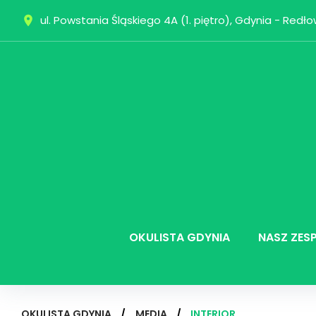
Skip
ul. Powstania Śląskiego 4A (1. piętro), Gdynia - Redł
place
to
content
OKULISTA GDYNIA
NASZ ZES
OKULISTA GDYNIA
/
MEDIA
/
INTERIOR