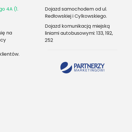
go 4A (1.
Dojazd samochodem od ul.
Redłowskiej i Cylkowskiego.
Dojazd komunikacją miejską
ię na
liniami autobusowymi: 133, 192,
icy
252
klientów.