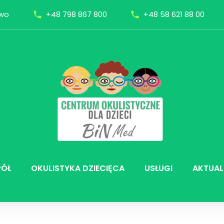
owo
+48 798 867 800
+48 58 621 88 00
call
call
PÓŁ
OKULISTYKA DZIECIĘCA
USŁUGI
AKTUAL