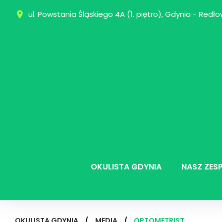
Skip
ul. Powstania Śląskiego 4A (1. piętro), Gdynia - Redł
place
to
content
OKULISTA GDYNIA
NASZ ZES
OKULISTA GDYNIA
/
MEDIA
/
OPTOMETRIST