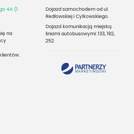
go 4A (1.
Dojazd samochodem od ul.
Redłowskiej i Cylkowskiego.
Dojazd komunikacją miejską
ię na
liniami autobusowymi: 133, 192,
icy
252
klientów.