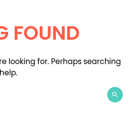
G FOUND
re looking for. Perhaps searching
help.
Sear
search
for: