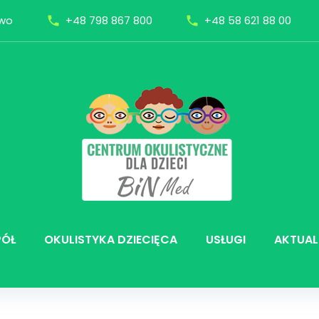
owo
+48 798 867 800
+48 58 621 88 00
call
call
PÓŁ
OKULISTYKA DZIECIĘCA
USŁUGI
AKTUAL