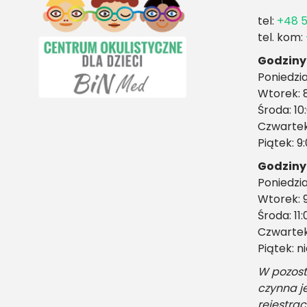
tel:
+48 5
tel. kom:
Godziny 
Poniedzia
Wtorek: 8
Środa: 10
Czwartek:
Piątek: 9
Godziny
Poniedzia
Wtorek: 9
Środa: 11:
Czwartek:
Piątek: 
W pozost
czynna j
rejestrac