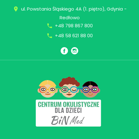
Skip
ul. Powstania Śląskiego 4A (1. piętro), Gdynia -
place
to
Redłowo
content
+48 798 867 800
call
+48 58 621 88 00
call
Facebook
Instagram