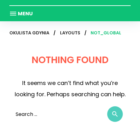
MENU
OKULISTA GDYNIA
/
LAYOUTS
/
NOT_GLOBAL
NOTHING FOUND
It seems we can’t find what you’re
looking for. Perhaps searching can help.
Sear
search
for: