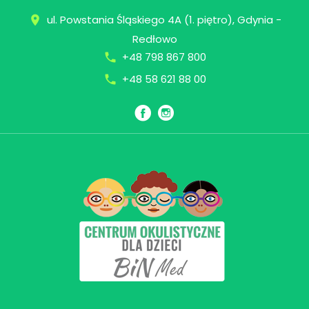
Skip
ul. Powstania Śląskiego 4A (1. piętro), Gdynia -
place
to
Redłowo
content
+48 798 867 800
call
+48 58 621 88 00
call
Facebook
Instagram