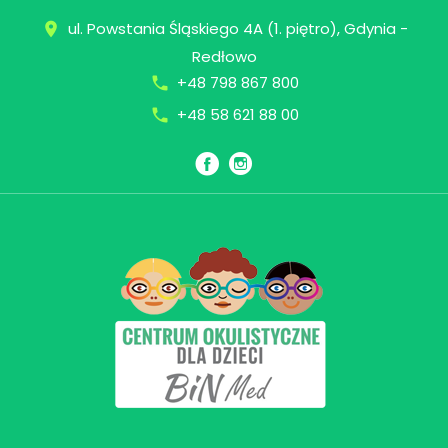
Skip
ul. Powstania Śląskiego 4A (1. piętro), Gdynia -
place
to
Redłowo
content
+48 798 867 800
call
+48 58 621 88 00
call
Facebook
Instagram