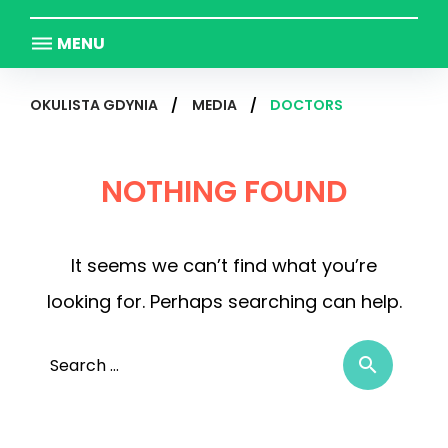
MENU
OKULISTA GDYNIA
/
MEDIA
/
DOCTORS
NOTHING FOUND
It seems we can’t find what you’re
looking for. Perhaps searching can help.
Sear
search
for: